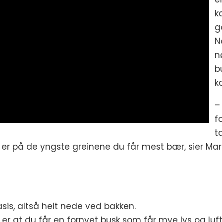
k
g
N
n
b
k
–
f
t
k. Det er på de yngste greinene du får mest bær, sie
sis, altså helt nede ved bakken.
at du får en fornyet busk som får mye lys og luft in