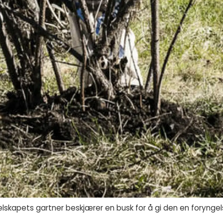
lskapets gartner beskjærer en busk for å gi den en foryngel