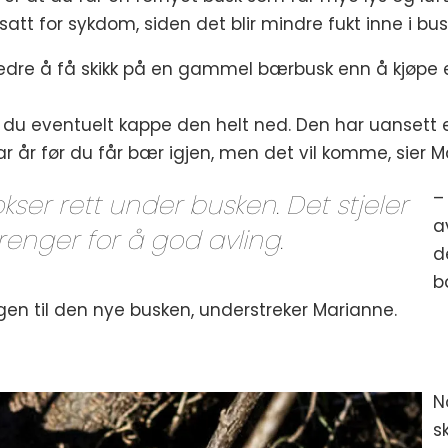
satt for sykdom, siden det blir mindre fukt inne i bus
er bedre å få skikk på en gammel bærbusk enn å kjøpe 
du eventuelt kappe den helt ned. Den har uansett e
 par år før du får bær igjen, men det vil komme, sier 
–
ser rett under busken. Det stjeler
a
enger for å god avling.
d
b
en til den nye busken, understreker Marianne.
N
s