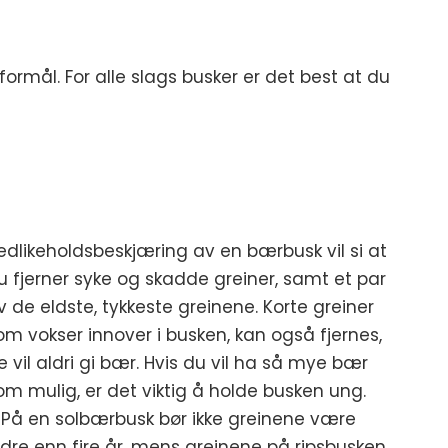
rmål. For alle slags busker er det best at du
edlikeholdsbeskjæring av en bærbusk vil si at
u fjerner syke og skadde greiner, samt et par
v de eldste, tykkeste greinene. Korte greiner
om vokser innover i busken, kan også fjernes,
e vil aldri gi bær. Hvis du vil ha så mye bær
om mulig, er det viktig å holde busken ung.
 På en solbærbusk bør ikke greinene være
ldre enn fire år, mens greinene på ripsbusken