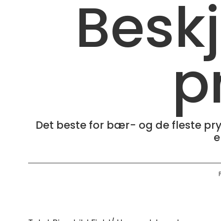
Besk
p
Det beste for bær- og de fleste p
e