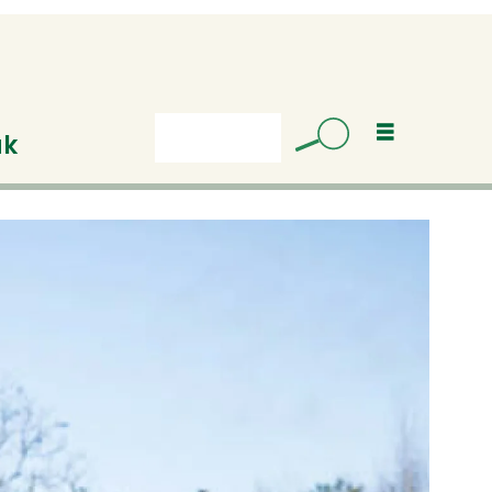
uk
Søk