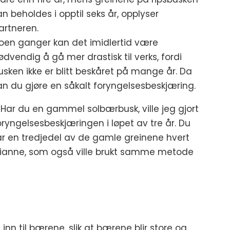
an beholdes i opptil seks år, opplyser
artneren.
oen ganger kan det imidlertid være
ødvendig å gå mer drastisk til verks, fordi
usken ikke er blitt beskåret på mange år. Da
an du gjøre en såkalt foryngelsesbeskjæring.
 Har du en gammel solbærbusk, ville jeg gjort
oryngelsesbeskjæringen i løpet av tre år. Du
ar en tredjedel av de gamle greinene hvert
r Marianne, som også ville brukt samme metode
n til bærene, slik at bærene blir store og