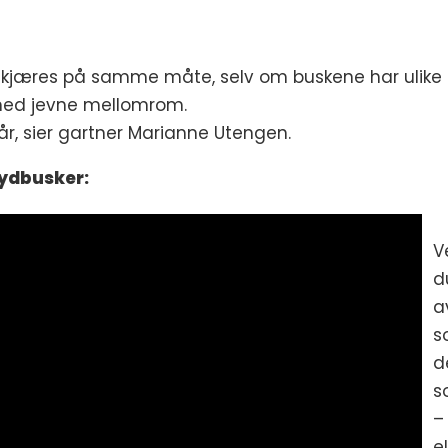
skjæres på samme måte, selv om buskene har ulike fo
 med jevne mellomrom.
e år, sier gartner Marianne Utengen.
rydbusker:
V
d
a
s
d
s
–
e