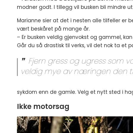
modner godt. I tillegg vil busken bli mindre ut
Marianne sier at det i nesten alle tilfeller 
vært beskåret på mange år.
– Er busken veldig gjenvokst og gammel, kan 
Går du så drastisk til verks, vil det nok ta et
Fjern gress og ugress som vok
veldig mye av næringen den tr
sykdom enn de gamle. Velg et nytt sted i hag
Ikke motorsag