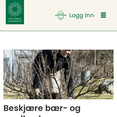
Tag:
solbær
Beskjære bær- og