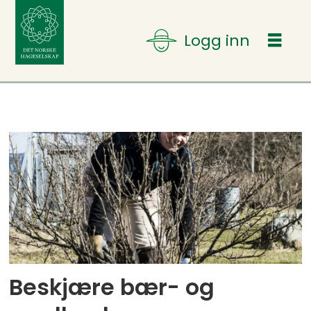
Tag:
prydbusker
Beskjære bær- og