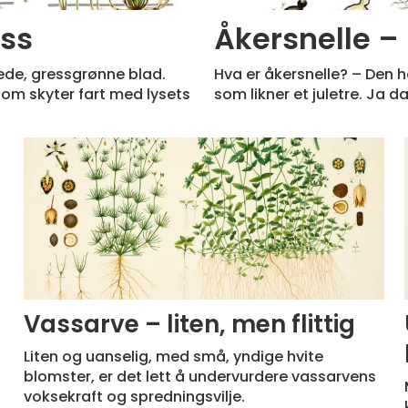
ss
Åkersnelle –
ede, gressgrønne blad.
Hva er åkersnelle? – Den 
som skyter fart med lysets
som likner et juletre. Ja 
Vassarve – liten, men flittig
Liten og uanselig, med små, yndige hvite
blomster, er det lett å undervurdere vassarvens
voksekraft og spredningsvilje.