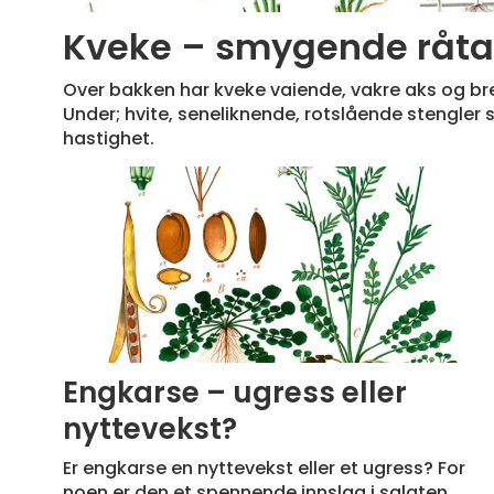
Kveke – smygende råta
Over bakken har kveke vaiende, vakre aks og br
Under; hvite, seneliknende, rotslående stengler 
hastighet.
Engkarse – ugress eller
nyttevekst?
Er engkarse en nyttevekst eller et ugress? For
noen er den et spennende innslag i salaten,