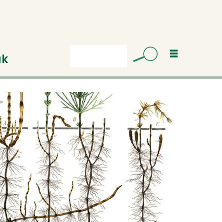
uk
Søk