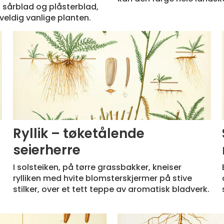
 sårblad og plåsterblad,
eldig vanlige planten.
Ryllik – tøketålende
seierherre
I solsteiken, på tørre grassbakker, kneiser
rylliken med hvite blomsterskjermer på stive
stilker, over et tett teppe av aromatisk bladverk.