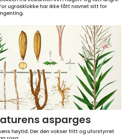
For ugrasklokke har ikke fått navnet sitt for
ingenting.
naturens asparges
s høytid. Der den vokser fritt og uforstyrret
ap rosa.