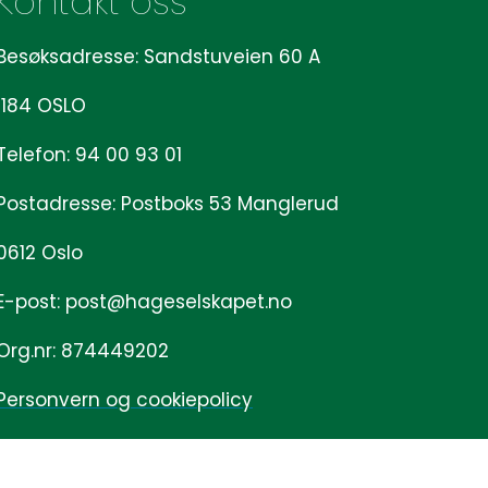
Kontakt oss
Besøksadresse: Sandstuveien 60 A
1184 OSLO
Telefon: 94 00 93 01
Postadresse: Postboks 53 Manglerud
0612 Oslo
E-post: post@hageselskapet.no
Org.nr: 874449202
Personvern og cookiepolicy