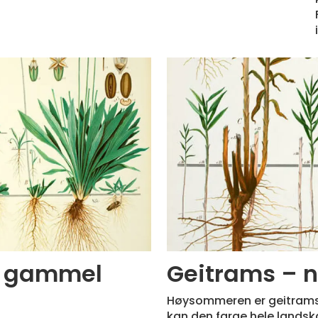
g gammel
Geitrams – 
Høysommeren er geitramsen
kan den farge hele landsk