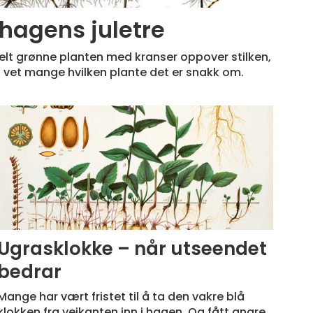
 hagens juletre
helt grønne planten med kranser oppover stilken,
da vet mange hvilken plante det er snakk om.
Ugrasklokke – når utseendet
bedrar
Mange har vært fristet til å ta den vakre blå
klokken fra veikanten inn i hagen. Og fått angre.