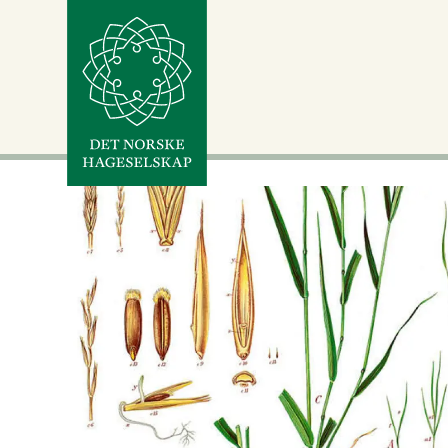
Tag:
ugras