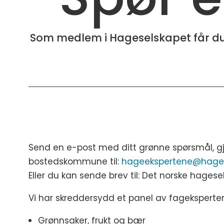
Som medlem i Hageselskapet får du s
Send en e-post med ditt grønne spørsmål, g
bostedskommune til:
hageekspertene@hages
Eller du kan sende brev til: Det norske hages
Vi har skreddersydd et panel av fageksperter 
Grønnsaker, frukt og bær