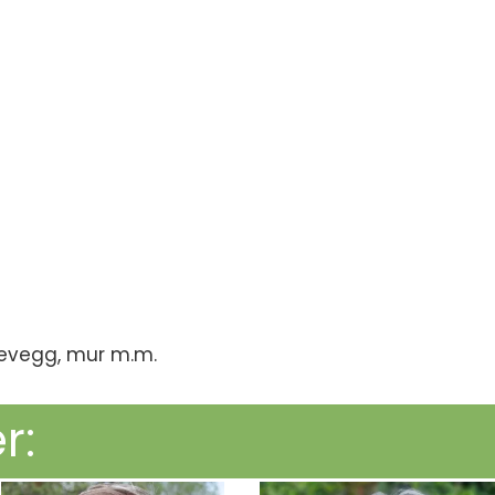
levegg, mur m.m.
r: