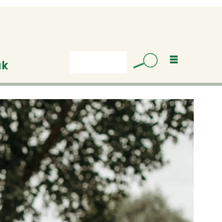
uk
Søk