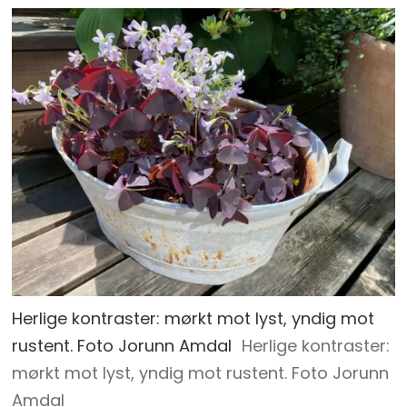
Herlige kontraster: mørkt mot lyst, yndig mot
rustent. Foto Jorunn Amdal
Herlige kontraster:
mørkt mot lyst, yndig mot rustent. Foto Jorunn
Amdal