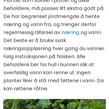
Planter som vokser i potter og ulike
beholdere, må passes litt ekstra godt på.
De har begrenset jordmengde å hente
næring og vann fra, og trenger derfor
regelmessig tilførsel av
næring
og vann.
Det beste er å bruke svak
næringsoppløsning hver gang du vanner.
Følg instruksjonen på flasken. Alle
beholdere bør ha hull i bunnen slik at
overføldig vann kan renne ut. Ingen
planter liker å stå med føttene i vann. Da
kan røttene råtne.