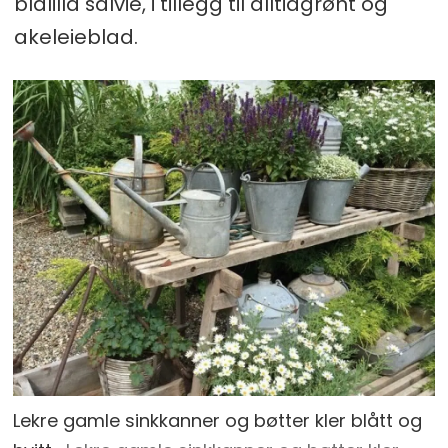
blålilla salvie, i tillegg til alltidgrønt og
akeleieblad.
Lekre gamle sinkkanner og bøtter kler blått og