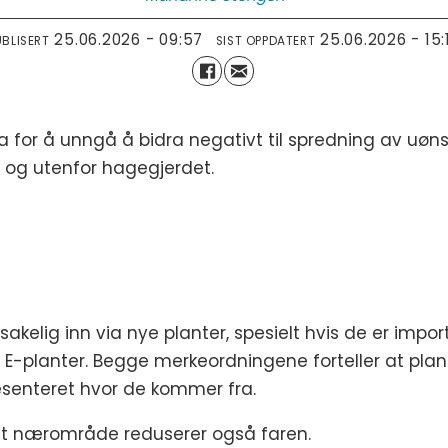
25.06.2026 - 09:57
25.06.2026 - 15:
UBLISERT
SIST OPPDATERT
 ta for å unngå å bidra negativt til spredning av uø
 og utenfor hagegjerdet.
g inn via nye planter, spesielt hvis de er importer
E-planter. Begge merkeordningene forteller at plante
esenteret hvor de kommer fra.
 ditt nærområde reduserer også faren.