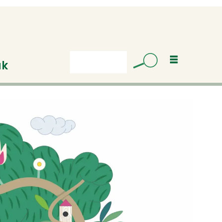
uk
Søk