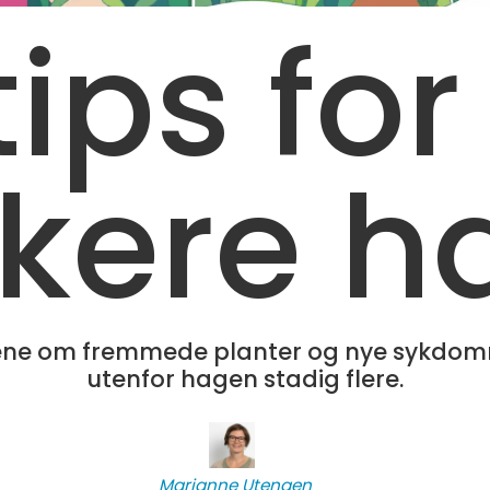
tips fo
skere 
lene om fremmede planter og nye sykdom
utenfor hagen stadig flere.
Marianne
Utengen