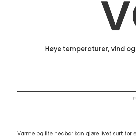
v
Høye temperaturer, vind og n
P
Varme og lite nedbør kan gjøre livet surt for 