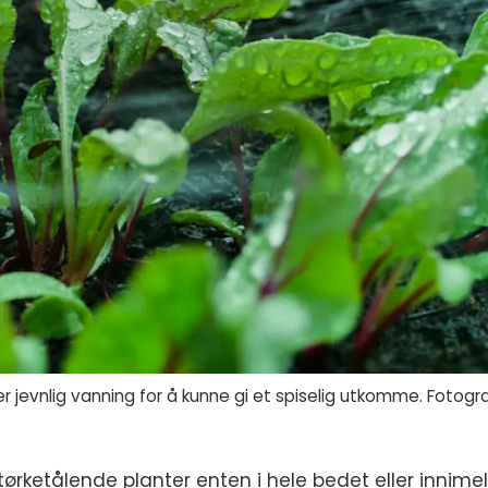
 jevnlig vanning for å kunne gi et spiselig utkomme. Fotog
 tørketålende planter enten i hele bedet eller innim