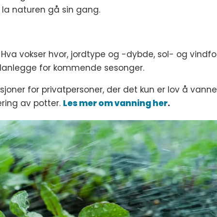
l la naturen gå sin gang.
 Hva vokser hvor, jordtype og -dybde, sol- og vindf
å planlegge for kommende sesonger.
oner for privatpersoner, der det kun er lov å vann
ring av potter.
Les mer om vanning her
.