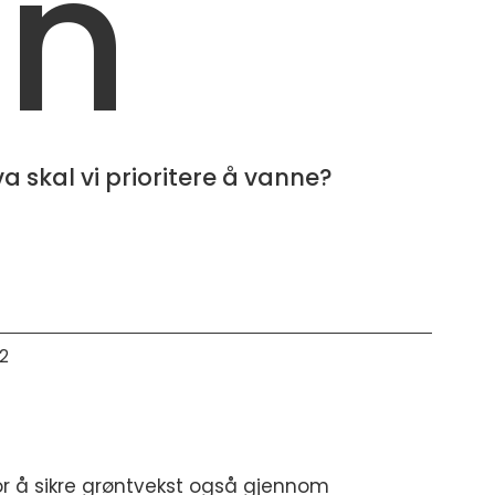
en
a skal vi prioritere å vanne?
02
 for å sikre grøntvekst også gjennom