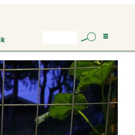
uk
Søk