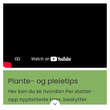
Pryd: Morsom form, fin grønnfarge,
gul høstfarge og små blomster om
våren.
Høyde: 2,5–4 m.
Plante- og pleietips
Her kan du se hvordan Per støtter
opp nyplantede trær, beskytter
stammen mot mus om vinteren og