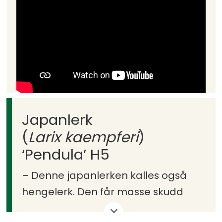
Pryd: Burgunderfarget bladverk og
dekorative nøtter om høsten.
Høyde: 15–30 m.
Japanlerk
(
Larix kaempferi
)
‘Pendula’ H5
– Denne japanlerken kalles også
hengelerk. Den får masse skudd
som henger helt ned til bakken.