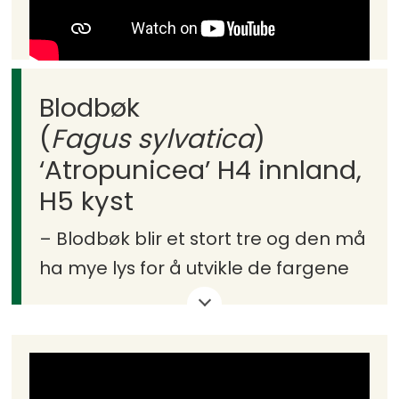
Blodbøk
(
Fagus sylvatica
)
‘Atropunicea’ H4 innland,
H5 kyst
– Blodbøk blir et stort tre og den må
ha mye lys for å utvikle de fargene
den har på bladverket sitt. Vokser
blodbøk med for lite lys, blir
bladverket grønnere.