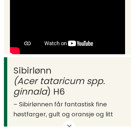
Høyde: 8–12 m.
Sibirlønn
(Acer tataricum spp.
ginnala
) H6
– Sibirlønnen får fantastisk fine
høstfarger, gult og oransje og litt
rødlig skjær.