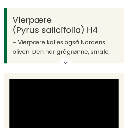
Høyde: 2,5–4 m.
Vierpære
(Pyrus salicifolia) H4
– Vierpære kalles også Nordens
oliven. Den har grågrønne, smale,
flotte blad.
Pryd: Sølvskjær i bladverket og
bittesmå, pæreformete frukter.
Høyde: 4–8 m.