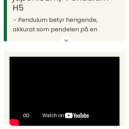
H5
– Pendulum betyr hengende,
akkurat som pendelen på en
gulvklokke. Den har en hengeform i
krona, men en rett og fin stamme.
Pryd: Hjerteformede blad, nydelige
høstfarger og -duft.
– Se på det her, et fantastisk fint
hjerteformet blad. Og i tillegg har
det fantastisk fine høstfarger i gul
og oransje og kanskje med noen
røde skjær.