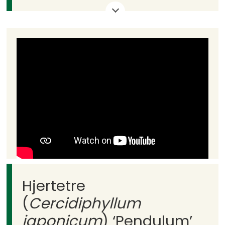
tre, for det blir også et nett, fint tre.
Greinene er veldig opprette. Det er
ikke et tre som får greiner som
vokser utover.
Pryd: Tydelige bladnerver på bladet.
Høyde: 15–20 m.
Hjertetre
(
Cercidiphyllum
japonicum
) ‘Pendulum’