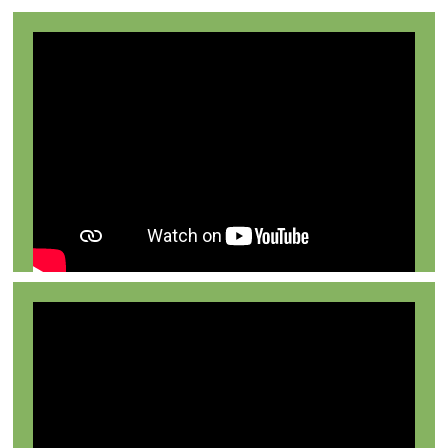
bruker netting for å beskytte røttene
mot jordrotte.