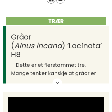
TRÆR
Gråor
(
Alnus incana
) ‘Lacinata’
H8
– Dette er et flerstammet tre.
Mange tenker kanskje at gråor er
en kjedelig plante, men dette er en
sort med flikete blad.
Pryd: Flikete blad.