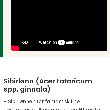
Sibirlønn (Acer tataricum
spp. ginnala)
– Sibirlønnen får fantastisk fine
høstfarger, gult og oransje og litt rødlig