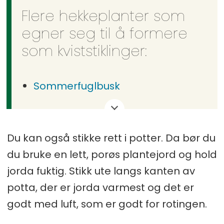
Flere hekkeplanter som
egner seg til å formere
som kviststiklinger:
Sommerfuglbusk
Gullbusk
Syrinhortensia
Du kan også stikke rett i potter. Da bør du
Vierhortensia
du bruke en lett, porøs plantejord og hold
jorda fuktig. Stikk ute langs kanten av
Liguster
potta, der er jorda varmest og det er
Prydeple
godt med luft, som er godt for rotingen.