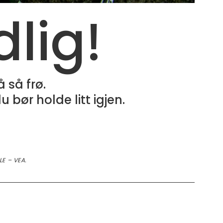
dlig!
 så frø.
bør holde litt igjen.
E – VEA.