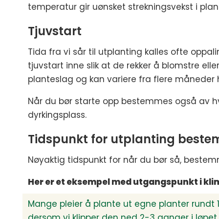
temperatur gir uønsket strekningsvekst i pl
Tjuvstart
Tida fra vi sår til utplanting kalles ofte oppa
tjuvstart inne slik at de rekker å blomstre ell
planteslag og kan variere fra flere måneder he
Når du bør starte opp bestemmes også av hvor
dyrkingsplass.
Tidspunkt for utplanting best
Nøyaktig tidspunkt for når du bør så, bestemme
Her er et eksempel med utgangspunkt i kli
Mange pleier å plante ut egne planter rundt 1. ju
dersom vi klipper den ned 2-3 ganger i løpet av