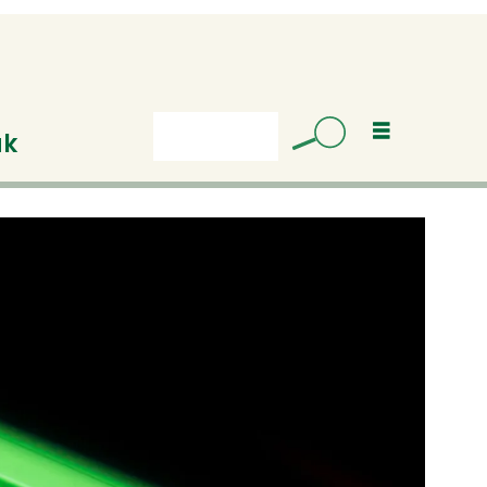
uk
Søk