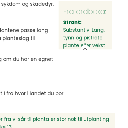
av sykdom og skadedyr.
Fra ordboka:
Strant:
Substantiv. Lang,
i plantene passe lang
tynn og pistrete
 planteslag til
plante eller vekst
 og om du har en egnet
 i fra hvor i landet du bor.
fra vi sår til planta er stor nok til utplanting
ke 13.