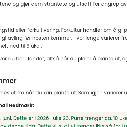
antene og gjør dem strantete og utsatt for angrep 
lingstid eller forkultivering. Forkultur handler om å g
er gi avling før høsten kommer. Hvor lenge varierer fra
lt ned til 3 uker.
 du bor i landet, altså når du pleier å plante ut,
emmer
s ut fra når du kan plante ut. Som igjen varierer ut
ma i Hedmark:
ni. Dette er i 2026 i uke 23. Purre trenger ca. 10 uker 
 denne tida. Dette vil si at vi trenger ikke så før i u