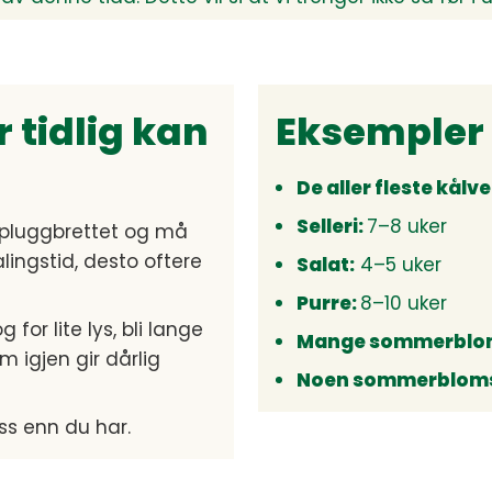
r tidlig kan
Eksempler 
De aller fleste kålv
Selleri:
7–8 uker
 i pluggbrettet og må
alingstid, desto oftere
Salat:
4–5 uker
Purre:
8–10 uker
or lite lys, bli lange
Mange sommerblom
 igjen gir dårlig
Noen sommerbloms
ass enn du har.