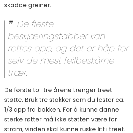
skadde greiner.
De fleste
beskjæringstabber kan
rettes opp, og det er håp for
selv de mest feilbeskårne
trær.
De første to–tre årene trenger treet
støtte. Bruk tre stokker som du fester ca.
1/3 opp fra bakken. For å kunne danne
sterke røtter må ikke støtten være for
stram, vinden skal kunne ruske litt i treet.