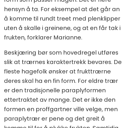
hensyn å ta. For eksempel at det går an
å komme til rundt treet med plenklipper
uten å skalle i greinene, og at en får tak i
frukten, forklarer Marianne.
Beskjæring bør som hovedregel utføres
slik at trærnes karaktertrekk bevares. De
fleste hagefolk ønsker at frukttrærne
deres skal ha en fin form. For eldre trær
er den tradisjonelle paraplyformen
ettertraktet av mange. Det er ikke den
formen en proffgartner ville velge, men
paraplytrær er pene og det greit å
komme til for å plukke frukten. Samtidig