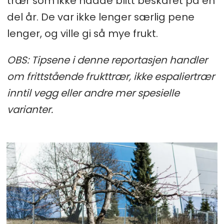
trær som ikke hadde blitt beskåret på en
del år. De var ikke lenger særlig pene
lenger, og ville gi så mye frukt.
OBS: Tipsene i denne reportasjen handler
om frittstående frukttrær, ikke espaliertrær
inntil vegg eller andre mer spesielle
varianter.