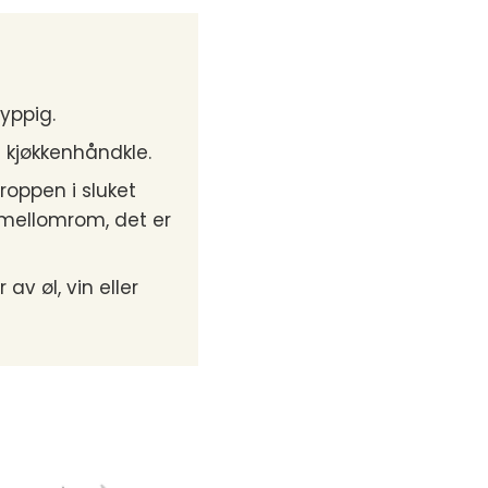
yppig.
et kjøkkenhåndkle.
roppen i sluket
e mellomrom, det er
av øl, vin eller