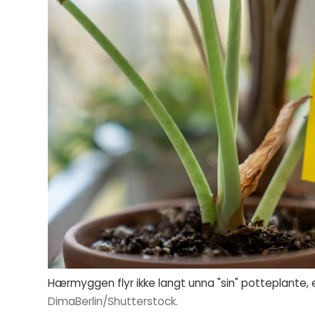
Hærmyggen flyr ikke langt unna "sin" potteplante, e
DimaBerlin/Shutterstock.