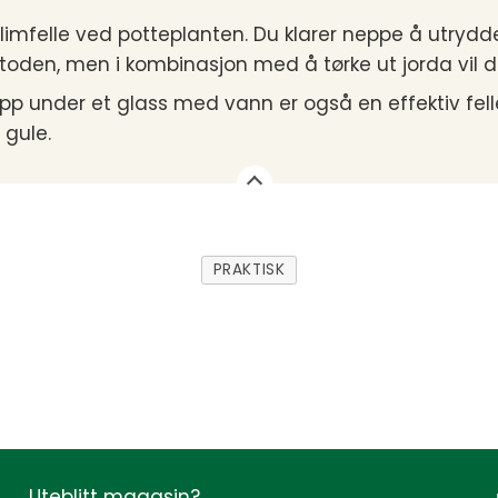
 limfelle ved potteplanten. Du klarer neppe å utr
den, men i kombinasjon med å tørke ut jorda vil 
lapp under et glass med vann er også en effektiv fe
t gule.
PRAKTISK
Uteblitt magasin?