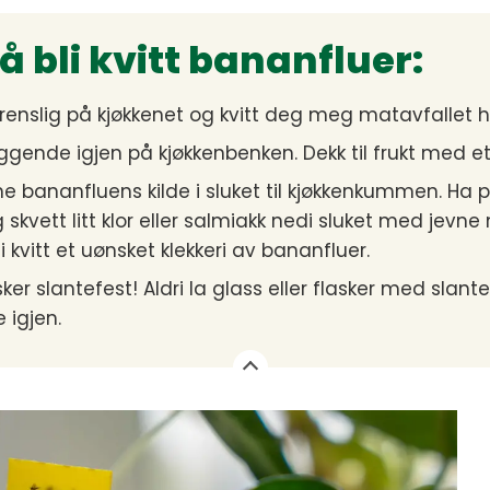
 å bli kvitt bananfluer:
 renslig på kjøkkenet og kvitt deg meg matavfallet h
i liggende igjen på kjøkkenbenken. Dekk til frukt med 
e bananfluens kilde i sluket til kjøkkenkummen. Ha p
skvett litt klor eller salmiakk nedi sluket med jevn
li kvitt et uønsket klekkeri av bananfluer.
er slantefest! Aldri la glass eller flasker med slanter 
e igjen.