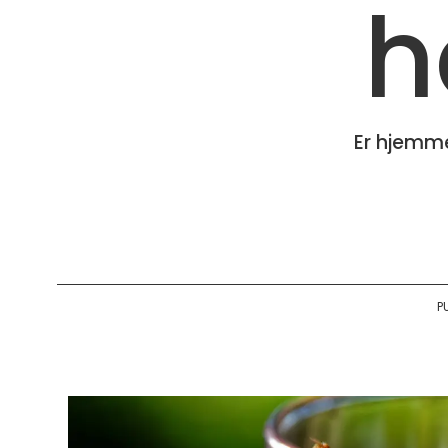
h
Er hjemme
P