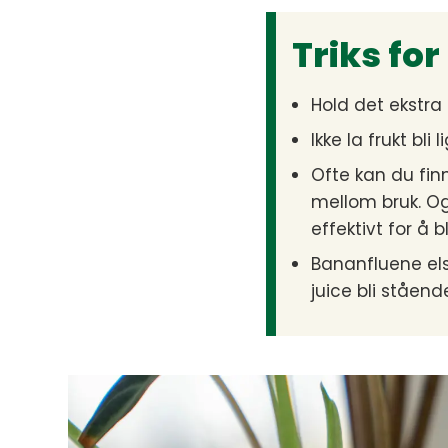
Triks for
Hold det ekstra
Ikke la frukt bl
Ofte kan du finn
mellom bruk. Og 
effektivt for å b
Bananfluene elsk
juice bli ståend