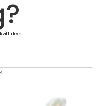
g?
kvitt dem.
04