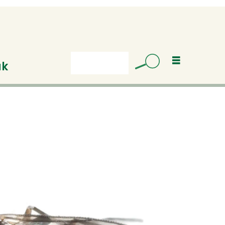
uk
Søk