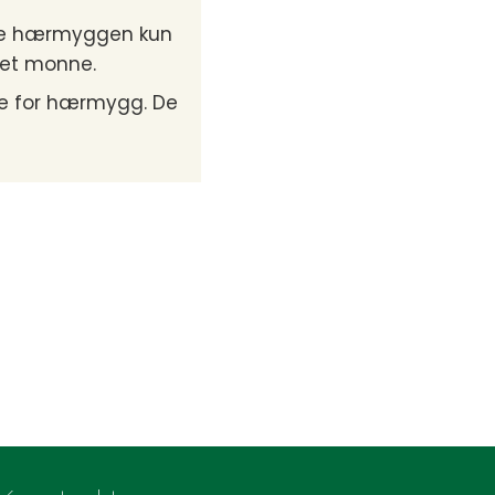
ydde hærmyggen kun
det monne.
lle for hærmygg. De