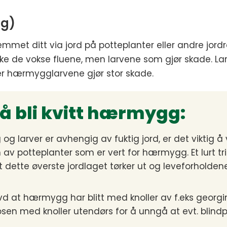
gg)
mmet ditt via jord på potteplanter eller andre jordr
kke de vokse fluene, men larvene som gjør skade. La
er hærmygglarvene gjør stor skade.
r å bli kvitt hærmygg:
og larver er avhengig av fuktig jord, er det viktig 
v potteplanter som er vert for hærmygg. Et lurt tri
 at dette øverste jordlaget tørker ut og leveforholdene
d at hærmygg har blitt med knoller av f.eks georgine
en med knoller utendørs for å unngå at evt. blindp