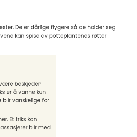
ester. De er dårlige flygere så de holder seg
rvene kan spise av potteplantenes røtter.
å være beskjeden
ks er å vanne kun
 blir vanskelige for
r. Et triks kan
assasjerer blir med