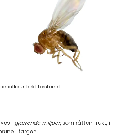
ananflue, sterkt forstørret
ives i
gjærende miljøer
, som råtten frukt, i
brune i fargen.