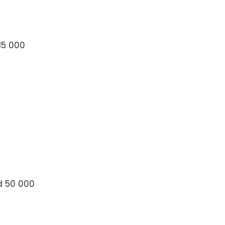
15 000
d 50 000