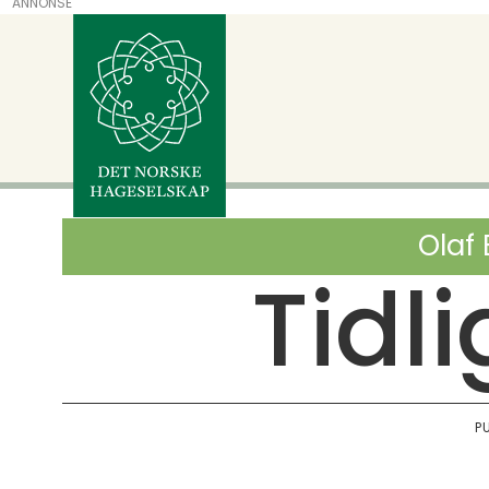
ANNONSE
Olaf 
Tidli
P