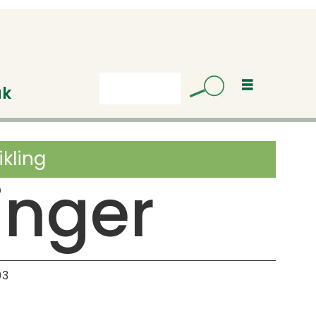
uk
Søk
ikling
linger
03