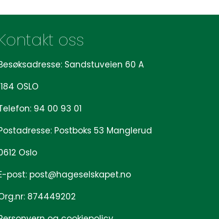
Kontakt oss
Besøksadresse: Sandstuveien 60 A
1184 OSLO
Telefon: 94 00 93 01
Postadresse: Postboks 53 Manglerud
0612 Oslo
E-post: post@hageselskapet.no
Org.nr: 874449202
Personvern og cookiepolicy