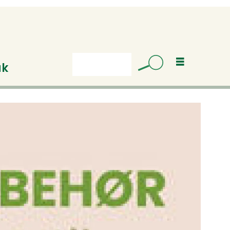
uk
Søk