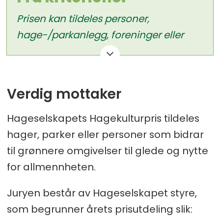
Prisen kan tildeles personer,
hage-/parkanlegg, foreninger eller
bedrifter som på en særdeles god
måte bidrar til bedre livskvalitet
gjennom grønne opplevelser, har
Verdig mottaker
gjennomført et bestemt prosjekt eller
løftet en sak som kommer samfunnet
Hageselskapets Hagekulturpris tildeles
til gode, i tråd med Hageselskapets
hager, parker eller personer som bidrar
formål og verdigrunnlag.
til grønnere omgivelser til glede og nytte
for allmennheten.
Les mer om Hagekulturprisen
Juryen består av Hageselskapet styre,
her
som begrunner årets prisutdeling slik: