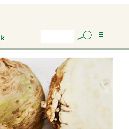
uk
Søk