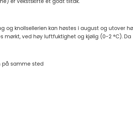
e) er vekstskifte et godt tiltak.
ng og knollsellerien kan høstes i august og utover h
 mørkt, ved høy luftfuktighet og kjølig (0-2 °C). Da
rom på samme sted