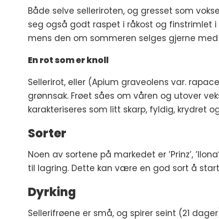
Både selve selleriroten, og gresset som voks
seg også godt raspet i råkost og finstrimlet 
mens den om sommeren selges gjerne med li
En rot som er knoll
Sellerirot, eller (Apium graveolens var. rapa
grønnsak. Frøet såes om våren og utover veks
karakteriseres som litt skarp, fyldig, krydre
Sorter
Noen av sortene på markedet er ’Prinz’, ’Ilona
til lagring. Dette kan være en god sort å sta
Dyrking
Sellerifrøene er små, og spirer seint (21 da