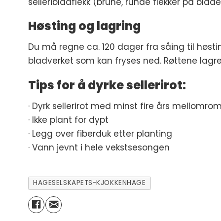
selleribladflekk (brune, runde flekker på bladen
Høsting og lagring
Du må regne ca. 120 dager fra såing til høsti
bladverket som kan fryses ned. Røttene lagres
Tips for å dyrke sellerirot:
· Dyrk sellerirot med minst fire års mellom
· Ikke plant for dypt
· Legg over fiberduk etter planting
· Vann jevnt i hele vekstsesongen
HAGESELSKAPETS-KJOKKENHAGE