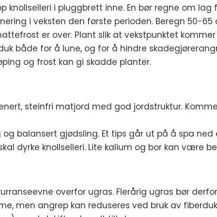
 knollselleri i pluggbrett inne. En bør regne om lag fe
agnering i veksten den første perioden. Beregn 50
nattefrost er over. Plant slik at vekstpunktet kommer 
uk både for å lune, og for å hindre skadegjørerangr
øping og frost kan gi skadde planter.
eldrenert, steinfri matjord med god jordstruktur. Ko
 og balansert gjødsling. Et tips går ut på å spa ned
al dyrke knollselleri. Lite kalium og bor kan være b
onkurranseevne overfor ugras. Flerårig ugras bør derfo
ekomme, men angrep kan reduseres ved bruk av fiber