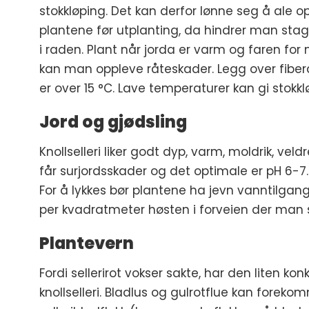
stokkløping. Det kan derfor lønne seg å ale opp
plantene før utplanting, da hindrer man st
i raden. Plant når jorda er varm og faren for 
kan man oppleve råteskader. Legg over fiberd
er over 15 °C. Lave temperaturer kan gi stokkl
Jord og gjødsling
Knollselleri liker godt dyp, varm, moldrik, v
får surjordsskader og det optimale er pH 6-7.
For å lykkes bør plantene ha jevn vanntilgang
per kvadratmeter høsten i forveien der man sk
Plantevern
Fordi sellerirot vokser sakte, har den liten k
knollselleri. Bladlus og gulrotflue kan for