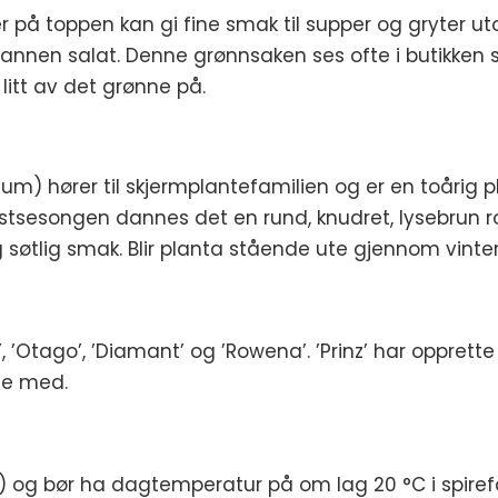
er på toppen kan gi fine smak til supper og gryter u
i annen salat. Denne grønnsaken ses ofte i butikken s
tt av det grønne på.
ceum) hører til skjermplantefamilien og er en toårig 
tsesongen dannes det en rund, knudret, lysebrun rot
t og søtlig smak. Blir planta stående ute gjennom vin
’, ’Otago’, ’Diamant’ og ’Rowena’. ’Prinz’ har opprett
rte med.
ger) og bør ha dagtemperatur på om lag 20 °C i spir