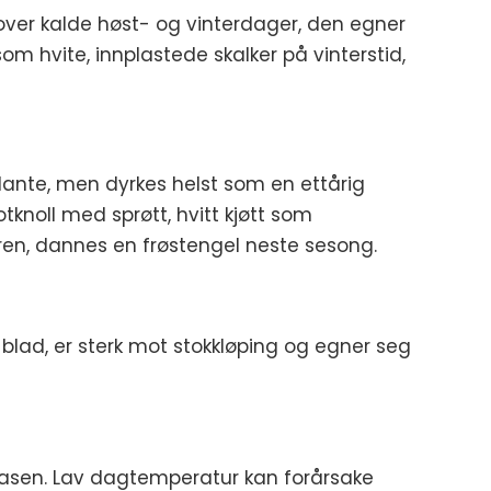
tover kalde høst- og vinterdager, den egner
om hvite, innplastede skalker på vinterstid,
plante, men dyrkes helst som en ettårig
knoll med sprøtt, hvitt kjøtt som
teren, dannes en frøstengel neste sesong.
e blad, er sterk mot stokkløping og egner seg
efasen. Lav dagtemperatur kan forårsake