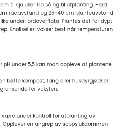
m til sju uker fra såing til utplanting. Herd
-65 cm radavstand og 25-40 cm planteavstand
like under jordoverflata. Plantes det for dypt
ep. Knollselleri vokser best når temperaturen
mmer pH under 5,5 kan man oppleve at plantene
 en bøtte kompost, tang eller husdyrgjødsel
egrensende for veksten.
r være under kontroll før utplanting av
duk. Opplever en angrep av soppsjukdommen