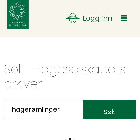
Søk
Søk i Hageselskapets
-
arkiver
hageselskapet
Søk